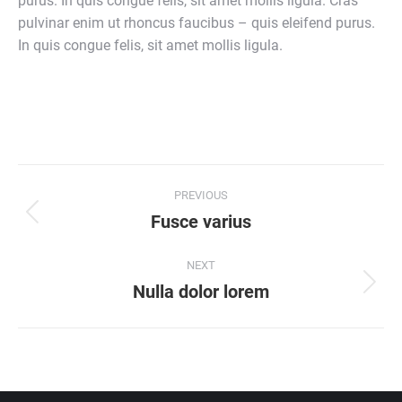
purus. In quis congue felis, sit amet mollis ligula. Cras
pulvinar enim ut rhoncus faucibus – quis eleifend purus.
In quis congue felis, sit amet mollis ligula.
Project
PREVIOUS
navigation
Fusce varius
Previous
project:
NEXT
Nulla dolor lorem
Next
project: