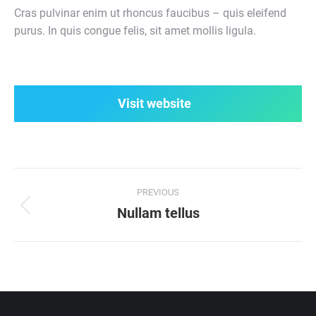
Cras pulvinar enim ut rhoncus faucibus – quis eleifend
purus. In quis congue felis, sit amet mollis ligula.
Visit website
Project
PREVIOUS
navigation
Nullam tellus
Previous
project: