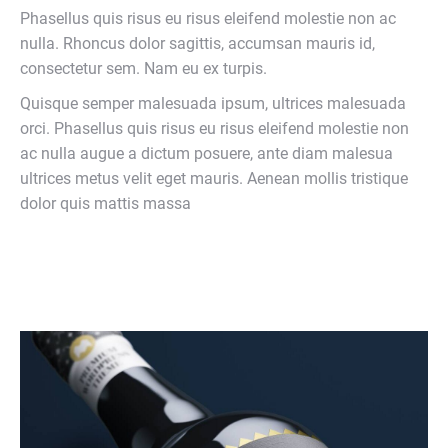
Phasellus quis risus eu risus eleifend molestie non ac
nulla. Rhoncus dolor sagittis, accumsan mauris id,
consectetur sem. Nam eu ex turpis.
Quisque semper malesuada ipsum, ultrices malesuada
orci. Phasellus quis risus eu risus eleifend molestie non
ac nulla augue a dictum posuere, ante diam malesua
ultrices metus velit eget mauris. Aenean mollis tristique
dolor quis mattis massa